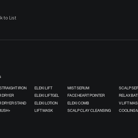
k to List
s
 STRAIGHT IRON
ELEKI LIFT
MIST SERUM
SCALP SE
 DRYER
ELEKI LIFTGEL
FACE HEART POINTER
RELAX BAT
 DRYER STAND
ELEKI LOTION
ELEKI COMB
V LIFT MA
BRUSH+
LIFT MASK
SCALP CLAY CLEANSING
COOLING 