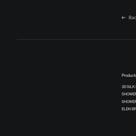
Bac
Product
3D SILK
SHOWER
SHOWER
ELEKI 