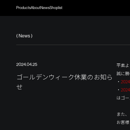
Products
About
News
Shoplist
(
N
e
w
s
)
2024.04.25
平素より
誠に勝
ゴールデンウィーク休業のお知ら
・
202
せ
・
202
はゴー
また、
お客様